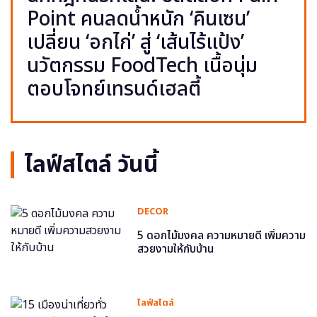
Point คนลดน้ำหนัก ‘คินเซน’
เปลี่ยน ‘อกไก่’ สู่ ‘เส้นไร้แป้ง’
นวัตกรรม FoodTech เนื้อนุ่ม
ตอบโจทย์เทรนด์เฮลตี้
ไลฟ์สไตล์ วันนี้
DECOR
5 ดอกไม้มงคล ความหมายดี เพิ่มความ
สวยงามให้กับบ้าน
ไลฟ์สไตล์