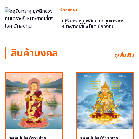
วัตถุมงคล
อสุรินทราหู มูพลิกดวง ทุบเคราะห์
เหมาะสายเสี่ยงโชค นักลงทุน
สินค้ามงคล
ดูเพิ่มเติม
วอลเปเปอร์พระสีวลี
วอลเปเปอร์ท้าวกุเวร