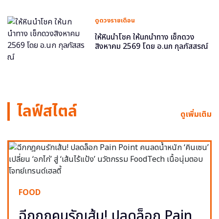
ดูดวงรายเดือน
ให้หินนำโชค ให้นกนำทาง เช็กดวง
สิงหาคม 2569 โดย อ.นก กุลภัสสรณ์
ไลฟ์สไตล์
ดูเพิ่มเติม
FOOD
ฉีกกฎคนรักเส้น! ปลดล็อก Pain