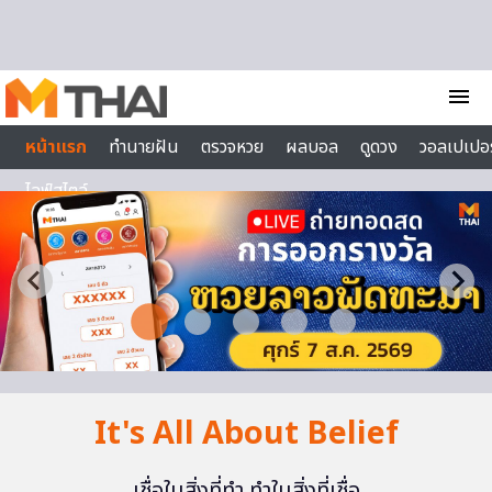
Skip to content
menu
หน้าแรก
ทำนายฝัน
ตรวจหวย
ผลบอล
ดูดวง
วอลเปเปอร
ไลฟ์สไตล์
It's All About Belief
เชื่อในสิ่งที่ทำ ทำในสิ่งที่เชื่อ