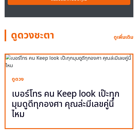
ดูดวงชะตา
ดูเพิ่มเติม
ดูดวง
เบอร์โทร คน Keep look เป๊ะทุก
มุมดูดีทุกองศา คุณล่ะมีเลขคู่นี้
ไหม