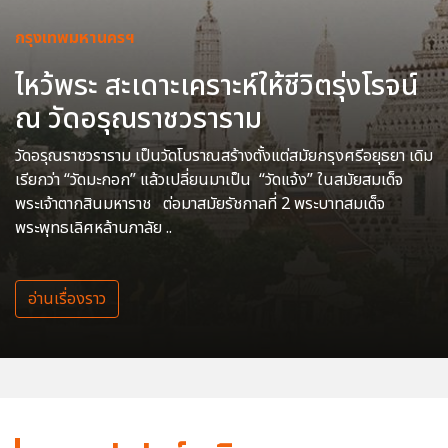
กรุงเทพมหานครฯ
ไหว้พระ สะเดาะเคราะห์ให้ชีวิตรุ่งโรจน์
ณ วัดอรุณราชวราราม
วัดอรุณราชวราราม เป็นวัดโบราณสร้างตั้งแต่สมัยกรุงศรีอยุธยา เดิม
เรียกว่า “วัดมะกอก” แล้วเปลี่ยนมาเป็น “วัดแจ้ง” ในสมัยสมเด็จ
พระเจ้าตากสินมหาราช ต่อมาสมัยรัชกาลที่ 2 พระบาทสมเด็จ
พระพุทธเลิศหล้านภาลัย ..
อ่านเรื่องราว