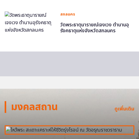
สกลนคร
วัดพระธาตุนารายณ์เจงเวง ตำนานอุ
รังคธาตุแห่งจังหวัดสกลนคร
มงคลสถาน
ดูเพิ่มเติม