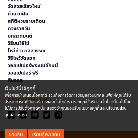
วัดสวยเชียงใหม่
ทำนายฝัน
สถิติหวยรายเดือน
ดวงรายวัน
บทสวดมนต์
วิธีบนไอ้ไข่
ไหว้ท้าวเวสสุวรรณ
วิธีไหว้วัดแขก
วอลเปเปอร์พระแม่ลักษมี
วอลเปเปอร์ ฟรี
สีมงคล
เว็บไซต์นี้ใช้คุกกี้
เพื่อการนำเสนอเนื้อหาที่ดี รวมถึงการจัดการข้อมูลส่วนบุคคล เพื่อให้คุณได้รับ
FOLLOW US
ประสบการณ์ที่ดีบนบริการของเว็บไซต์เรา หากคุณใช้บริการเว็บไซต์นี้ต่อไปโดย
ไม่มีการปรับตั้งค่าใดๆนั้น แสดงว่าคุณยอมรับนโยบายคุกกี้และนโยบายส่วน
บุคคลของเรา
ยอมรับ
เรียนรู้เพิ่มเติม