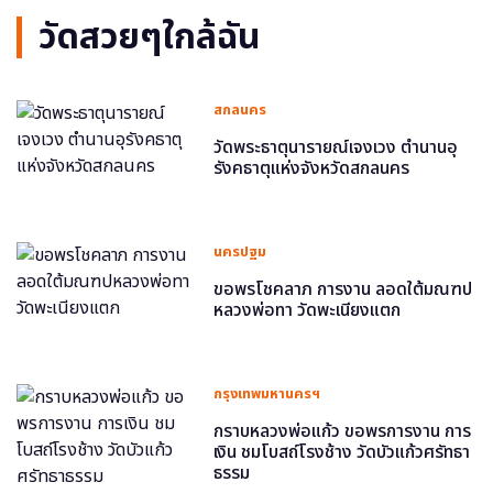
วัดสวยๆใกล้ฉัน
สกลนคร
วัดพระธาตุนารายณ์เจงเวง ตำนานอุ
รังคธาตุแห่งจังหวัดสกลนคร
นครปฐม
ขอพรโชคลาภ การงาน ลอดใต้มณฑป
หลวงพ่อทา วัดพะเนียงแตก
กรุงเทพมหานครฯ
กราบหลวงพ่อแก้ว ขอพรการงาน การ
เงิน ชมโบสถ์โรงช้าง วัดบัวแก้วศรัทธา
ธรรม