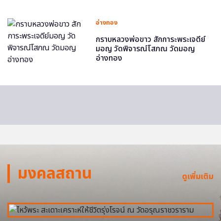
อ่างทอง
กราบหลวงพ่อขาว สักการะพระเจดีย์
มอญ วัดพิจารณ์โสภณ วัดมอญ
อ่างทอง
มงคลสถาน
ดูเพิ่มเติม