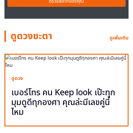
ตรวจสลากของคุณ
ดูดวงชะตา
ดูเพิ่มเติม
ดูดวง
เบอร์โทร คน Keep look เป๊ะทุก
มุมดูดีทุกองศา คุณล่ะมีเลขคู่นี้
ไหม