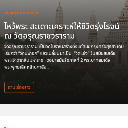
กรุงเทพมหานครฯ
ไหว้พระ สะเดาะเคราะห์ให้ชีวิตรุ่งโรจน์
ณ วัดอรุณราชวราราม
วัดอรุณราชวราราม เป็นวัดโบราณสร้างตั้งแต่สมัยกรุงศรีอยุธยา เดิม
เรียกว่า “วัดมะกอก” แล้วเปลี่ยนมาเป็น “วัดแจ้ง” ในสมัยสมเด็จ
พระเจ้าตากสินมหาราช ต่อมาสมัยรัชกาลที่ 2 พระบาทสมเด็จ
พระพุทธเลิศหล้านภาลัย ..
อ่านเรื่องราว