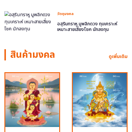
วัตถุมงคล
อสุรินทราหู มูพลิกดวง ทุบเคราะห์
เหมาะสายเสี่ยงโชค นักลงทุน
สินค้ามงคล
ดูเพิ่มเติม