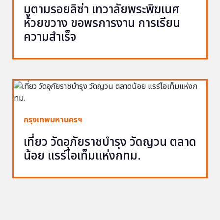
มูตามรอยลิซ่า เทวาลัยพระพิฆเนศ
ห้วยขวาง ขอพรการงาน การเรียน
ความสำเร็จ
กรุงเทพมหานครฯ
เที่ยว วัดอุภัยราชบำรุง วัดญวน ตลาด
น้อย แรร์ไอเท็มแห่งกทม.