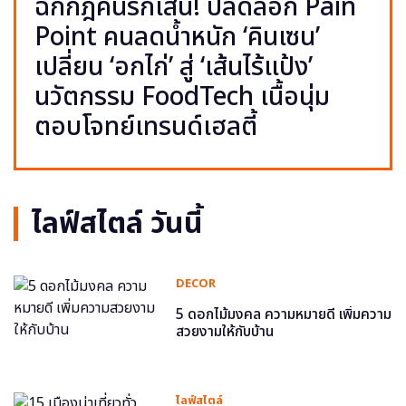
ฉีกกฎคนรักเส้น! ปลดล็อก Pain
Point คนลดน้ำหนัก ‘คินเซน’
เปลี่ยน ‘อกไก่’ สู่ ‘เส้นไร้แป้ง’
นวัตกรรม FoodTech เนื้อนุ่ม
ตอบโจทย์เทรนด์เฮลตี้
ไลฟ์สไตล์ วันนี้
DECOR
5 ดอกไม้มงคล ความหมายดี เพิ่มความ
สวยงามให้กับบ้าน
ไลฟ์สไตล์