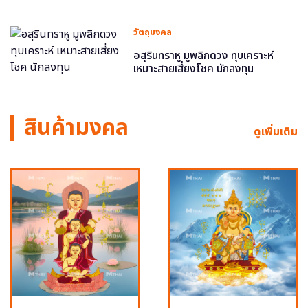
วัตถุมงคล
อสุรินทราหู มูพลิกดวง ทุบเคราะห์
เหมาะสายเสี่ยงโชค นักลงทุน
สินค้ามงคล
ดูเพิ่มเติม