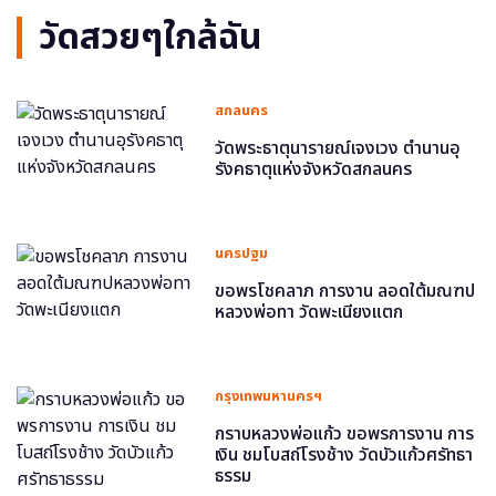
วัดสวยๆใกล้ฉัน
สกลนคร
วัดพระธาตุนารายณ์เจงเวง ตำนานอุ
รังคธาตุแห่งจังหวัดสกลนคร
นครปฐม
ขอพรโชคลาภ การงาน ลอดใต้มณฑป
หลวงพ่อทา วัดพะเนียงแตก
กรุงเทพมหานครฯ
กราบหลวงพ่อแก้ว ขอพรการงาน การ
เงิน ชมโบสถ์โรงช้าง วัดบัวแก้วศรัทธา
ธรรม