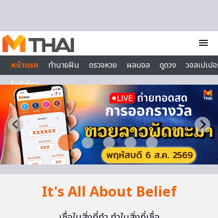
Skip to content
menu
หน้าแรก
ทำนายฝัน
ตรวจหวย
ผลบอล
ดูดวง
วอลเปเปอร
ไลฟ์สไตล์
It's All About Belief
เชื่อในสิ่งที่ทำ ทำในสิ่งที่เชื่อ