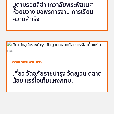
มูตามรอยลิซ่า เทวาลัยพระพิฆเนศ
ห้วยขวาง ขอพรการงาน การเรียน
ความสำเร็จ
กรุงเทพมหานครฯ
เที่ยว วัดอุภัยราชบำรุง วัดญวน ตลาด
น้อย แรร์ไอเท็มแห่งกทม.