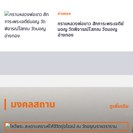
อ่างทอง
กราบหลวงพ่อขาว สักการะพระเจดีย์
มอญ วัดพิจารณ์โสภณ วัดมอญ
อ่างทอง
มงคลสถาน
ดูเพิ่มเติม