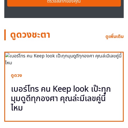
ตรวจสลากของคุณ
ดูดวงชะตา
ดูเพิ่มเติม
ดูดวง
เบอร์โทร คน Keep look เป๊ะทุก
มุมดูดีทุกองศา คุณล่ะมีเลขคู่นี้
ไหม