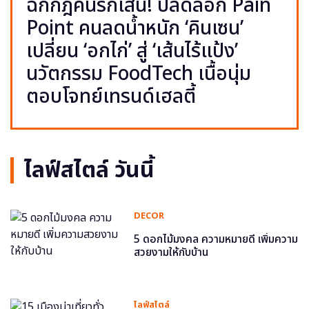
ฉีกกฎคนรักเส้น! ปลดล็อก Pain
Point คนลดน้ำหนัก ‘คินเซน’
เปลี่ยน ‘อกไก่’ สู่ ‘เส้นไร้แป้ง’
นวัตกรรม FoodTech เนื้อนุ่ม
ตอบโจทย์เทรนด์เฮลตี้
ไลฟ์สไตล์ วันนี้
DECOR
5 ดอกไม้มงคล ความหมายดี เพิ่มความ
สวยงามให้กับบ้าน
ไลฟ์สไตล์