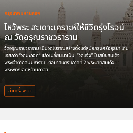
กรุงเทพมหานครฯ
ไหว้พระ สะเดาะเคราะห์ให้ชีวิตรุ่งโรจน์
ณ วัดอรุณราชวราราม
วัดอรุณราชวราราม เป็นวัดโบราณสร้างตั้งแต่สมัยกรุงศรีอยุธยา เดิม
เรียกว่า “วัดมะกอก” แล้วเปลี่ยนมาเป็น “วัดแจ้ง” ในสมัยสมเด็จ
พระเจ้าตากสินมหาราช ต่อมาสมัยรัชกาลที่ 2 พระบาทสมเด็จ
พระพุทธเลิศหล้านภาลัย ..
อ่านเรื่องราว